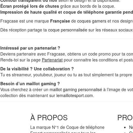
Contour transparent ou noir
selon le design et la disponibilité.
Écran protégé lors de chutes
grâce aux bords de la coque.
Impression de haute qualité et coque de téléphone garantie pend
Fragcase est une marque
Française
de
coques gamers
et nos design
Dès réception partage ta
coque personnalisée
sur les réseaux sociau
Intéressé par un partenariat ?
Deviens partenaire avec Fragcase, obtiens un code promo pour ta co
Rends-toi sur la page
Partenariat
pour connaitre les conditions et postu
De la visibilité ? Une collaboration ?
Tu es streameur, youtubeur, joueur ou tu as tout simplement ta propr
Besoin d’un maillot gaming ?
Vous cherchez à créer un
maillot gaming personnalisé
à l’image de vot
collection dès maintenant sur
lemaillotesport.com
.
À PROPOS
PRO
La marque N°1 de Coque de téléphone
No