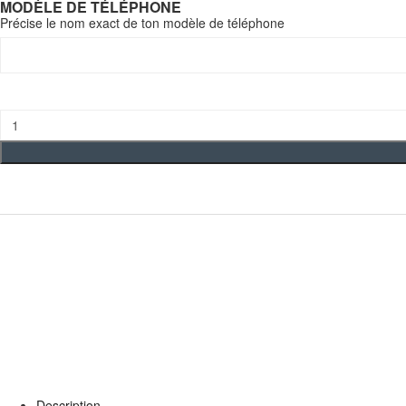
MODÈLE DE TÉLÉPHONE
Précise le nom exact de ton modèle de téléphone
quantité
de
Coque
Awake
Esport
Description